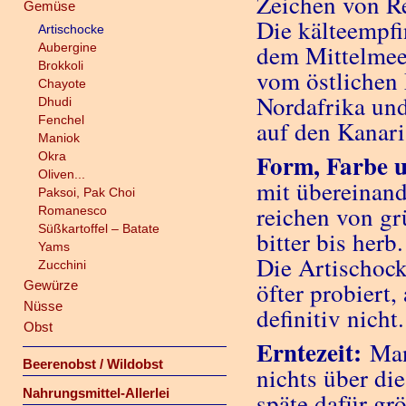
Zeichen von Re
Gemüse
Die kälteempfi
Artischocke
dem Mittelmee
Aubergine
Brokkoli
vom östlichen 
Chayote
Nordafrika und
Dhudi
Fenchel
auf den Kanari
Maniok
Form, Farbe 
Okra
Oliven...
mit übereinand
Paksoi, Pak Choi
reichen von gr
Romanesco
Süßkartoffel – Batate
bitter bis herb.
Yams
Die Artischock
Zucchini
öfter probiert
Gewürze
Nüsse
definitiv nicht.
Obst
Erntezeit:
Man
Beerenobst / Wildobst
nichts über die
Nahrungsmittel-Allerlei
späte dafür gr