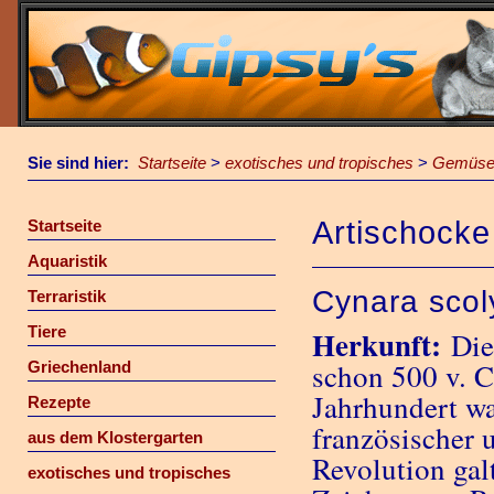
Sie sind hier:
Startseite
>
exotisches und tropisches
>
Gemüs
Artischocke
Startseite
Aquaristik
Cynara scol
Terraristik
Tiere
Herkunft:
Die
schon 500 v. C
Griechenland
Jahrhundert w
Rezepte
französischer 
aus dem Klostergarten
Revolution gal
exotisches und tropisches