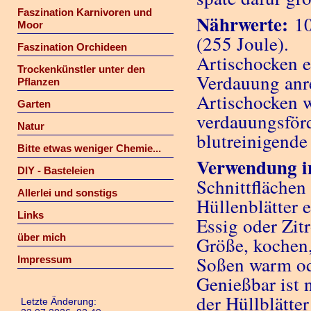
Faszination Karnivoren und
Nährwerte:
10
Moor
(255 Joule).
Faszination Orchideen
Artischocken en
Trockenkünstler unter den
Verdauung anre
Pflanzen
Artischocken w
Garten
verdauungsför
Natur
blutreinigend
Bitte etwas weniger Chemie...
Verwendung i
DIY - Basteleien
Schnittflächen 
Allerlei und sonstigs
Hüllenblätter
Links
Essig oder Zit
über mich
Größe, kochen,
Soßen warm ode
Impressum
Genießbar ist
der Hüllblätte
Letzte Änderung: