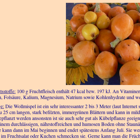
tsstoffe:
100 g Fruchtfleisch enthält 47 kcal bzw. 197 kJ. An Vitamine
n, Folsäure, Kalium, Magnesium, Natrium sowie Kohlenhydrate und weni
ge:
Die Wollmispel ist ein sehr interessanter 2 bis 3 Meter (laut Intern
zu 25 cm langen, stark befilzten, immergrünen Blättern und kann in mi
epflanzt werden ansonsten ist sie auch sehr gut als Kübelpflanze geeigne
einem durchlässigen, nährstoffreichen und humosen Boden ohne Staunäs
e kann dann im Mai beginnen und endet spätestens Anfang Juli. Sie w
 im Fruchtsalat oder Kuchen schmecken sie. Gerne kann man die Früch