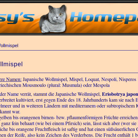
ollmispel
llmispel
re Namen:
Japanische Wollmispel, Mispel, Loquat, Nespoli, Nisperos
riechischen Mousmoulo (plural: Musmula) oder Mespola
Eriobotrya japon
der Name verrät, stammt die Japanische Wollmispel,
verbreitet kultiviert, erst gegen Ende des 18. Jahrhunderts kam sie nac
elmeer und in weiteren Ländern mit mediterranem oder subtropischem Kl
kannt war.
gelben bis orangenen birnen- bzw. pflaumenförmigen Früchte erreichen 
ganz fein behaart (wie bei einem Pfirsich) sein, lässt sich aber (wer si
liche bis orangene Fruchtfleisch ist saftig und hat einen süßsäuerliche
hen der Reife, also kein Zeichen des Verderbens. Die Frucht enthält 1 bi