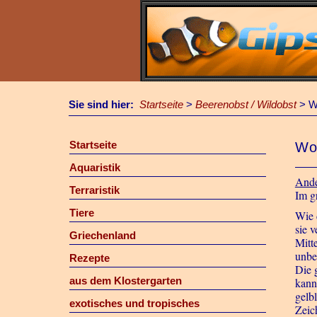
Sie sind hier:
Startseite
>
Beerenobst / Wildobst
>
W
Startseite
Wo
Aquaristik
Ande
Terraristik
Im g
Tiere
Wie 
sie 
Griechenland
Mitt
unbe
Rezepte
Die 
aus dem Klostergarten
kann 
gelb
exotisches und tropisches
Zeic