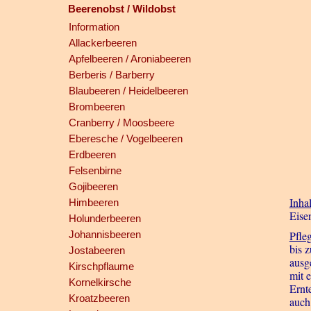
Beerenobst / Wildobst
Information
Allackerbeeren
Apfelbeeren / Aroniabeeren
Berberis / Barberry
Blaubeeren / Heidelbeeren
Brombeeren
Cranberry / Moosbeere
Eberesche / Vogelbeeren
Erdbeeren
Felsenbirne
Gojibeeren
Inhal
Himbeeren
Eise
Holunderbeeren
Johannisbeeren
Pfle
bis 
Jostabeeren
ausg
Kirschpflaume
mit 
Kornelkirsche
Ernt
Kroatzbeeren
auch