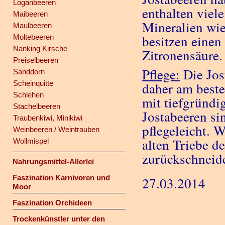
Loganbeeren
enthalten viel
Maibeeren
Mineralien wie
Maulbeeren
besitzen einen
Moltebeeren
Nanking Kirsche
Zitronensäure.
Preiselbeeren
Pflege:
Die Jos
Sanddorn
Scheinquitte
daher am beste
Schlehen
mit tiefgründ
Stachelbeeren
Jostabeeren si
Traubenkiwi, Minikiwi
pflegeleicht. 
Weinbeeren / Weintrauben
alten Triebe d
Wollmispel
zurückschneid
Nahrungsmittel-Allerlei
Faszination Karnivoren und
27.03.2014
Moor
Faszination Orchideen
Trockenkünstler unter den