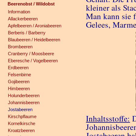
Beerenobst / Wildobst
kleiner als Sta
Information
Man kann sie f
Allackerbeeren
Gelees, Marme
Apfelbeeren / Aroniabeeren
Berberis / Barberry
Blaubeeren / Heidelbeeren
Brombeeren
Cranberry / Moosbeere
Eberesche / Vogelbeeren
Erdbeeren
Felsenbirne
Gojibeeren
Himbeeren
Holunderbeeren
Johannisbeeren
Jostabeeren
Inhaltsstoffe:
D
Kirschpflaume
Kornelkirsche
Johannisbeeren
Kroatzbeeren
Jostabeeren ha