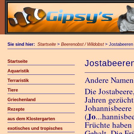
Sie sind hier:
Startseite
>
Beerenobst / Wildobst
>
Jostabeeren
Jostabeere
Startseite
Aquaristik
Andere Namen: 
Terraristik
Die Jostabeere
Tiere
Jahren gezüch
Griechenland
Johannisbeere 
Rezepte
Jo
(
...hannisbe
aus dem Klostergarten
Früchte haben
exotisches und tropisches
Gehalt. Die Fr