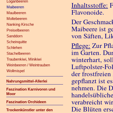
Loganbeeren
Inhaltsstoffe:
F
Maibeeren
Flavonoide.
Maulbeeren
Moltebeeren
Der Geschmack 
Nanking Kirsche
Maibeere ist g
Preiselbeeren
von Säften, L
Sanddorn
Scheinquitte
Pflege:
Zur Pfl
Schlehen
im Garten. Dur
Stachelbeeren
winterhart, so
Traubenkiwi, Minikiwi
Luftpolster-Fol
Weinbeeren / Weintrauben
Wollmispel
der frostfreie
gepflanzt ist 
Nahrungsmittel-Allerlei
nehmen. Die D
Faszination Karnivoren und
handelsübliche
Moor
verabreicht wi
Faszination Orchideen
Die Blüten ers
Trockenkünstler unter den