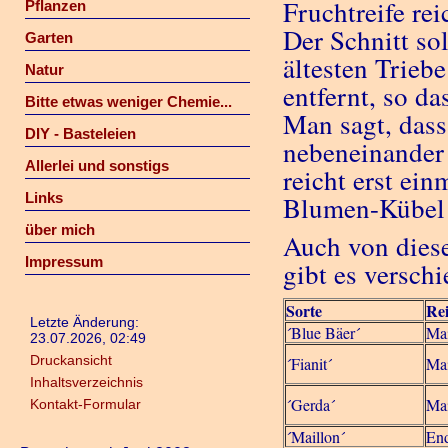
Fruchtreife rei
Pflanzen
Der Schnitt so
Garten
ältesten Trieb
Natur
entfernt, so da
Bitte etwas weniger Chemie...
Man sagt, dass
DIY - Basteleien
nebeneinander 
Allerlei und sonstigs
reicht erst ein
Links
Blumen-Kübel 
über mich
Auch von diese
Impressum
gibt es versch
Sorte
Rei
Letzte Änderung:
´Blue Bäer´
Mai
23.07.2026, 02:49
Druckansicht
´Fianit´
Ma
Inhaltsverzeichnis
´Gerda´
Ma
Kontakt-Formular
´Maillon´
End