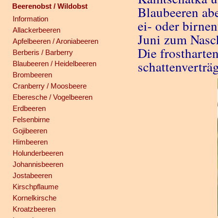
Beerenobst / Wildobst
Blaubeeren abe
Information
ei- oder birne
Allackerbeeren
Juni zum Nasch
Apfelbeeren / Aroniabeeren
Die frostharte
Berberis / Barberry
schattenverträ
Blaubeeren / Heidelbeeren
Brombeeren
Cranberry / Moosbeere
Eberesche / Vogelbeeren
Erdbeeren
Felsenbirne
Gojibeeren
Himbeeren
Holunderbeeren
Johannisbeeren
Jostabeeren
Kirschpflaume
Kornelkirsche
Kroatzbeeren