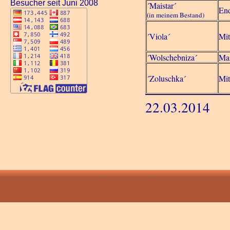
Besucher seit Juni 2008
´Maistar´
End
(in meinem Bestand)
´Viola´
Mit
´Wolschebniza´
Ma
´Zoluschka´
Mit
22.03.2014