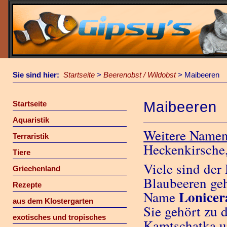
Sie sind hier:
Startseite
>
Beerenobst / Wildobst
>
Maibeeren
Maibeeren
Startseite
Aquaristik
Weitere Namen
Terraristik
Heckenkirsche
Tiere
Viele sind der
Griechenland
Blaubeeren geh
Rezepte
Lonicer
Name
aus dem Klostergarten
Sie gehört zu
exotisches und tropisches
Kamtschatka un