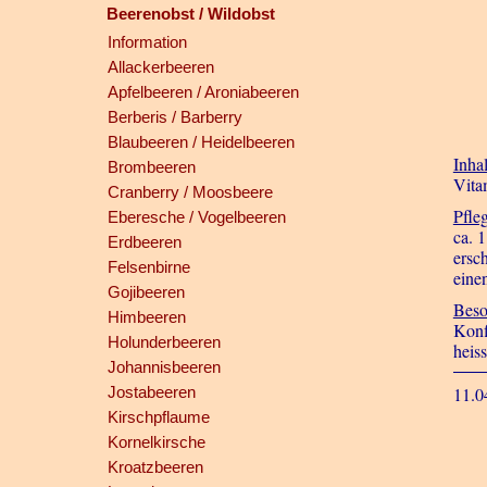
Beerenobst / Wildobst
Information
Allackerbeeren
Apfelbeeren / Aroniabeeren
Berberis / Barberry
Blaubeeren / Heidelbeeren
Inhal
Brombeeren
Vita
Cranberry / Moosbeere
Pfle
Eberesche / Vogelbeeren
ca. 
Erdbeeren
ersc
Felsenbirne
eine
Gojibeeren
Beso
Himbeeren
Konf
Holunderbeeren
heis
Johannisbeeren
Jostabeeren
11.0
Kirschpflaume
Kornelkirsche
Kroatzbeeren