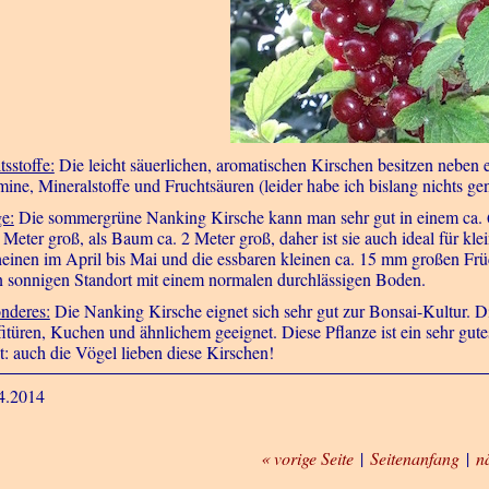
tsstoffe:
Die leicht säuerlichen, aromatischen Kirschen besitzen neben
mine, Mineralstoffe und Fruchtsäuren (leider habe ich bislang nichts g
ge:
Die sommergrüne Nanking Kirsche kann man sehr gut in einem ca. 6
1 Meter groß, als Baum ca. 2 Meter groß, daher ist sie auch ideal für k
heinen im April bis Mai und die essbaren kleinen ca. 15 mm großen Früc
n sonnigen Standort mit einem normalen durchlässigen Boden.
nderes:
Die Nanking Kirsche eignet sich sehr gut zur Bonsai-Kultur. Di
itüren, Kuchen und ähnlichem geeignet. Diese Pflanze ist ein sehr gu
st: auch die Vögel lieben diese Kirschen!
4.2014
« vorige Seite
|
Seitenanfang
|
n