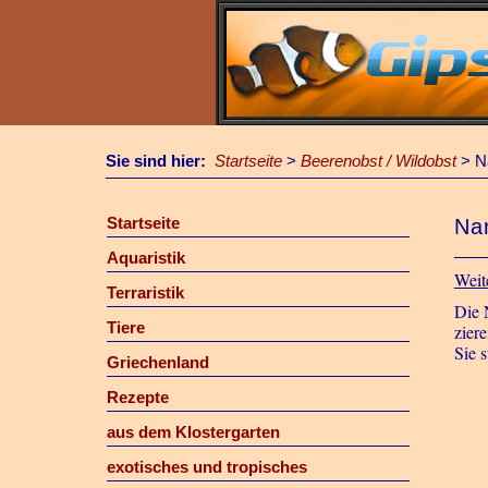
Sie sind hier:
Startseite
>
Beerenobst / Wildobst
>
N
Startseite
Na
Aquaristik
Weit
Terraristik
Die 
Tiere
zier
Sie 
Griechenland
Rezepte
aus dem Klostergarten
exotisches und tropisches