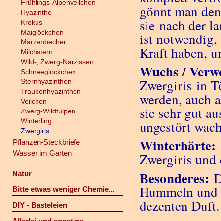
Frühlings-Alpenveilchen
gönnt man den
Hyazinthe
sie nach der l
Krokus
Maiglöckchen
ist notwendig,
Märzenbecher
Kraft haben, u
Milchstern
Wild-, Zwerg-Narzissen
Wuchs / Verw
Schneeglöckchen
Zwergiris in T
Sternhyazinthen
Traubenhyazinthen
werden, auch a
Veilchen
sie sehr gut au
Zwerg-Wildtulpen
Winterling
ungestört wach
Zwergiris
Winterhärte:
Pflanzen-Steckbriefe
Wasser im Garten
Zwergiris und 
Besonderes:
Natur
Di
Hummeln und W
Bitte etwas weniger Chemie...
dezenten Duft.
DIY - Basteleien
Allerlei und sonstigs