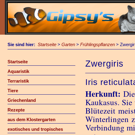
Sie sind hier:
Startseite
>
Garten
>
Frühlingspflanzen
>
Zwergir
Zwergiris
Startseite
Aquaristik
Iris reticula
Terraristik
Herkunft:
Tiere
Die
Kaukasus. Sie 
Griechenland
Blütezeit mei
Rezepte
Winterlingen z
aus dem Klostergarten
Verbindung mit
exotisches und tropisches