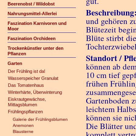
gut.
Beerenobst / Wildobst
Beschreibung
Nahrungsmittel-Allerlei
und gehören zu
Faszination Karnivoren und
Blütezeit begi
Moor
Blüte stirbt di
Faszination Orchideen
Tochterzwiebel
Trockenkünstler unter den
Pflanzen
Standort / Pfl
Garten
können ab dem
Der Frühling ist da!
10 cm tief gep
Wasserspeicher Granulat
frühen Frühlin
Das Tomatenhaus
zusammengeset
Winterhärte, Überwinterung
Gartenboden zu
Eiskrautgewächse,
Mittagsblumen
leichtem Halbs
Frühlingspflanzen
können sie nic
Galerie der Frühlingsblumen
Die Blätter un
Anemonen
Blausterne
komplett vertr