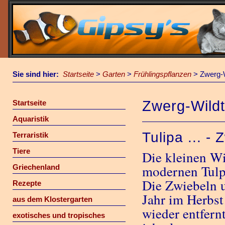
Sie sind hier:
Startseite
>
Garten
>
Frühlingspflanzen
>
Zwerg-W
Zwerg-Wild
Startseite
Aquaristik
Tulipa ... -
Terraristik
Tiere
Die kleinen Wi
modernen Tulp
Griechenland
Die Zwiebeln u
Rezepte
Jahr im Herbst
aus dem Klostergarten
wieder entfern
exotisches und tropisches