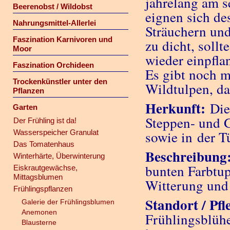
jahrelang am s
Beerenobst / Wildobst
eignen sich de
Nahrungsmittel-Allerlei
Sträuchern und
Faszination Karnivoren und
zu dicht, sollt
Moor
wieder einpfla
Faszination Orchideen
Es gibt noch m
Trockenkünstler unter den
Wildtulpen, dar
Pflanzen
Herkunft:
Die
Garten
Steppen- und G
Der Frühling ist da!
Wasserspeicher Granulat
sowie in der T
Das Tomatenhaus
Beschreibung
Winterhärte, Überwinterung
bunten Farbtup
Eiskrautgewächse,
Mittagsblumen
Witterung und
Frühlingspflanzen
Standort / Pfl
Galerie der Frühlingsblumen
Anemonen
Frühlingsblüh
Blausterne