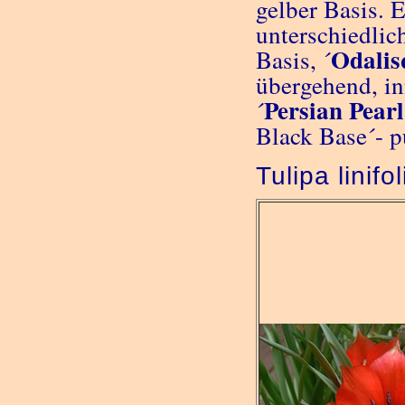
gelber Basis. 
unterschiedlic
Odalis
Basis, ´
übergehend, in
Persian Pearl
´
Black Base´- p
Tulipa linifo