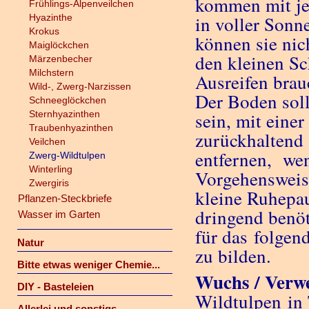
kommen mit je
Frühlings-Alpenveilchen
Hyazinthe
in voller Sonn
Krokus
können sie nic
Maiglöckchen
den kleinen S
Märzenbecher
Milchstern
Ausreifen brau
Wild-, Zwerg-Narzissen
Der Boden soll
Schneeglöckchen
Sternhyazinthen
sein, mit ein
Traubenhyazinthen
zurückhaltend s
Veilchen
entfernen, wen
Zwerg-Wildtulpen
Winterling
Vorgehensweis
Zwergiris
kleine Ruhepau
Pflanzen-Steckbriefe
dringend benöt
Wasser im Garten
für das folgen
Natur
zu bilden.
Bitte etwas weniger Chemie...
Wuchs / Verw
DIY - Basteleien
Wildtulpen in 
Allerlei und sonstigs