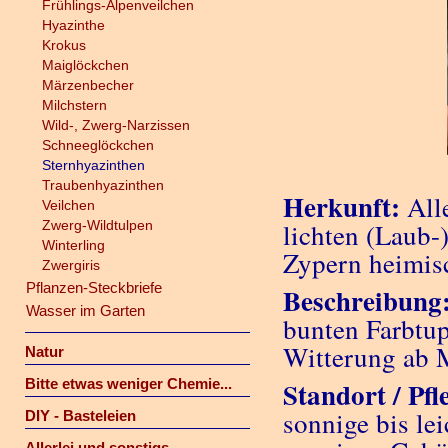
Frühlings-Alpenveilchen
Hyazinthe
Krokus
Maiglöckchen
Märzenbecher
Milchstern
Wild-, Zwerg-Narzissen
Schneeglöckchen
Sternhyazinthen
Traubenhyazinthen
Herkunft:
Alle
Veilchen
Zwerg-Wildtulpen
lichten (Laub-
Winterling
Zypern heimis
Zwergiris
Pflanzen-Steckbriefe
Beschreibung
Wasser im Garten
bunten Farbtup
Witterung ab 
Natur
Bitte etwas weniger Chemie...
Standort / Pfl
sonnige bis le
DIY - Basteleien
Allerlei und sonstigs