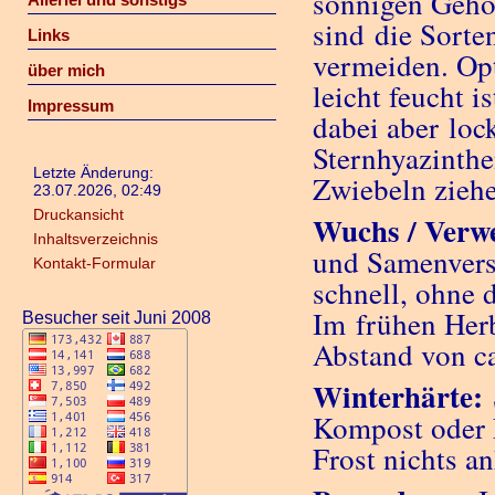
sonnigen Gehö
sind die Sorte
Links
vermeiden. Opt
über mich
leicht feucht is
Impressum
dabei aber lock
Sternhyazinthe
Letzte Änderung:
Zwiebeln ziehe
23.07.2026, 02:49
Druckansicht
Wuchs / Verw
Inhaltsverzeichnis
und Samenvers
Kontakt-Formular
schnell, ohne 
Im frühen Herb
Besucher seit Juni 2008
Abstand von ca
Winterhärte:
Kompost oder L
Frost nichts a