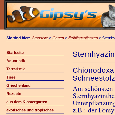
Sie sind hier:
Startseite
>
Garten
>
Frühlingspflanzen
>
Sternhy
Sternhyazin
Startseite
Aquaristik
Chionodoxa 
Terraristik
Schneestol
Tiere
Griechenland
Am schönsten 
Sternhyazinthe
Rezepte
Unterpflanzung
aus dem Klostergarten
z.B.: der Fors
exotisches und tropisches