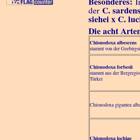
Besonderes:
In
C. sardens
der
siehei x C. lu
Die acht Arte
Chionodoxa albescens
stammt von der Geebirgsr
Chionodoxa forbesii
stammt aus der Bergregi
Türkei
Chionodoxa gigantea alb
Chionodoxa lochiae