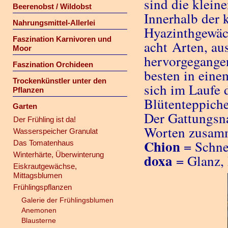
sind die klein
Beerenobst / Wildobst
Innerhalb der 
Nahrungsmittel-Allerlei
Hyazinthgewäc
Faszination Karnivoren und
acht Arten, a
Moor
hervorgegange
Faszination Orchideen
besten in ein
Trockenkünstler unter den
sich im Laufe 
Pflanzen
Blütenteppiche
Garten
Der Gattungsna
Der Frühling ist da!
Worten zusam
Wasserspeicher Granulat
Chion
= Schne
Das Tomatenhaus
Winterhärte, Überwinterung
doxa
= Glanz, 
Eiskrautgewächse,
Mittagsblumen
Frühlingspflanzen
Galerie der Frühlingsblumen
Anemonen
Blausterne