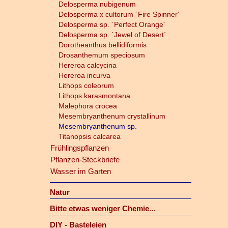
Delosperma nubigenum
Delosperma x cultorum ´Fire Spinner´
Delosperma sp. ´Perfect Orange´
Delosperma sp. ´Jewel of Desert´
Dorotheanthus bellidiformis
Drosanthemum speciosum
Hereroa calcycina
Hereroa incurva
Lithops coleorum
Lithops karasmontana
Malephora crocea
Mesembryanthenum crystallinum
Mesembryanthenum sp.
Titanopsis calcarea
Frühlingspflanzen
Pflanzen-Steckbriefe
Wasser im Garten
Natur
Bitte etwas weniger Chemie...
DIY - Basteleien