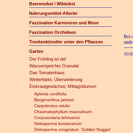
Beerenobst / Wildobst
Nahrungsmittel-Allerlei
Faszination Karnivoren und Moor
Faszination Orchideen
Bei 
ander
Trockenkünstler unter den Pflanzen
Garten
10.0
Der Frühling ist da!
Wasserspeicher Granulat
Das Tomatenhaus
Winterhärte, Überwinterung
Eiskrautgewächse, Mittagsblumen
Aptenia cordifolia
Bergeranthus jamesii
Carpobrotus edulis
Chasmatophyllum masculinum
Corpuscularia lehmannii
Delosperma bosseranum
Delosperma congestum ´Golden Nugget´