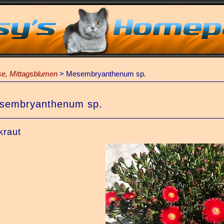
e, Mittagsblumen
>
Mesembryanthenum sp.
sembryanthenum sp.
kraut