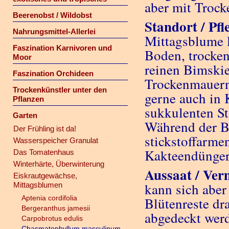
aber mit Trock
Beerenobst / Wildobst
Standort / Pfl
Nahrungsmittel-Allerlei
Mittagsblume l
Faszination Karnivoren und
Boden, trocke
Moor
reinen Bimskie
Faszination Orchideen
Trockenmauern
Trockenkünstler unter den
gerne auch in 
Pflanzen
sukkulenten S
Garten
Während der Bl
Der Frühling ist da!
stickstoffarm
Wasserspeicher Granulat
Kakteendünger
Das Tomatenhaus
Winterhärte, Überwinterung
Aussaat / Ve
Eiskrautgewächse,
kann sich aber
Mittagsblumen
Aptenia cordifolia
Blütenreste dra
Bergeranthus jamesii
abgedeckt wer
Carpobrotus edulis
Chasmatophyllum masculinum