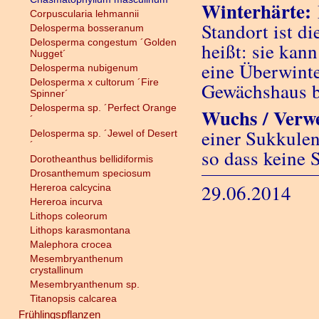
Winterhärte:
Corpuscularia lehmannii
Standort ist d
Delosperma bosseranum
Delosperma congestum ´Golden
heißt: sie kann
Nugget´
eine Überwinte
Delosperma nubigenum
Delosperma x cultorum ´Fire
Gewächshaus b
Spinner´
Delosperma sp. ´Perfect Orange
Wuchs / Verw
´
einer Sukkulen
Delosperma sp. ´Jewel of Desert
´
so dass keine 
Dorotheanthus bellidiformis
Drosanthemum speciosum
29.06.2014
Hereroa calcycina
Hereroa incurva
Lithops coleorum
Lithops karasmontana
Malephora crocea
Mesembryanthenum
crystallinum
Mesembryanthenum sp.
Titanopsis calcarea
Frühlingspflanzen