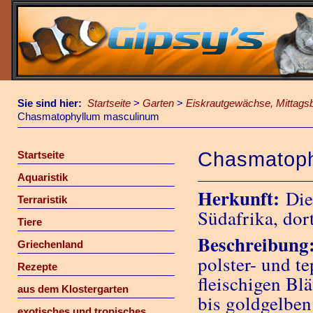
Sie sind hier:
Startseite
>
Garten
>
Eiskrautgewächse, Mittags
Chasmatophyllum masculinum
Chasmatoph
Startseite
Aquaristik
Herkunft:
Die
Terraristik
Südafrika, dort
Tiere
Beschreibung
Griechenland
polster- und t
Rezepte
fleischigen Bl
aus dem Klostergarten
bis goldgelben
exotisches und tropisches