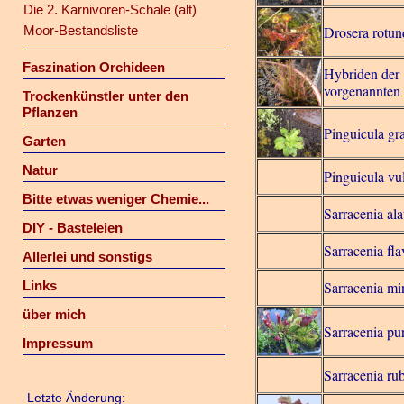
Die 2. Karnivoren-Schale (alt)
Moor-Bestandsliste
Drosera rotund
Faszination Orchideen
Hybriden der
vorgenannten
Trockenkünstler unter den
Pflanzen
Pinguicula gr
Garten
Natur
Pinguicula vu
Bitte etwas weniger Chemie...
Sarracenia ala
DIY - Basteleien
Sarracenia fla
Allerlei und sonstigs
Links
Sarracenia mi
über mich
Sarracenia pu
Impressum
Sarracenia ru
Letzte Änderung: