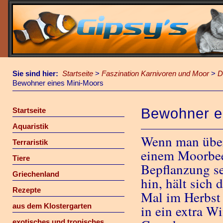
Sie sind hier:
Startseite
>
Faszination Karnivoren und Moor
>
D
Bewohner eines Mini-Moors
Bewohner e
Startseite
Aquaristik
Wenn man über
Terraristik
einem Moorbeet
Tiere
Bepflanzung s
Griechenland
hin, hält sich
Rezepte
Mal im Herbst
aus dem Klostergarten
in ein extra W
exotisches und tropisches