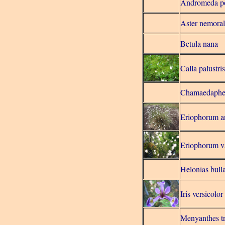
Andromeda po
Aster nemoral
Betula nana
Calla palustri
Chamaedaphe 
Eriophorum a
Eriophorum v
Helonias bull
Iris versicolor
Menyanthes tri