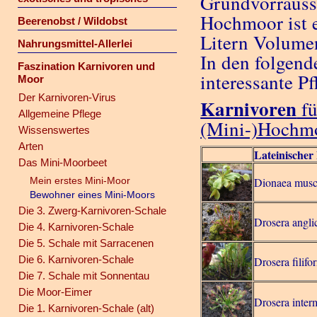
Grundvorrausse
Hochmoor ist e
Beerenobst / Wildobst
Litern Volume
Nahrungsmittel-Allerlei
In den folgend
Faszination Karnivoren und
interessante P
Moor
Der Karnivoren-Virus
Karnivoren
fü
Allgemeine Pflege
(Mini-)Hochm
Wissenswertes
Arten
Lateinische
Das Mini-Moorbeet
Mein erstes Mini-Moor
Dionaea musc
Bewohner eines Mini-Moors
Die 3. Zwerg-Karnivoren-Schale
Drosera angli
Die 4. Karnivoren-Schale
Die 5. Schale mit Sarracenen
Die 6. Karnivoren-Schale
Drosera filifo
Die 7. Schale mit Sonnentau
Die Moor-Eimer
Drosera inter
Die 1. Karnivoren-Schale (alt)