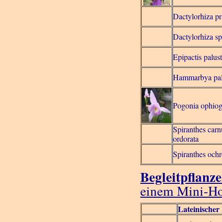
Dactylorhiza pr
Dactylorhiza s
Epipactis palust
Hammarbya pa
Pogonia ophiog
Spiranthes carn
ordorata
Spiranthes och
Begleitpflanz
einem Mini-H
Lateinische