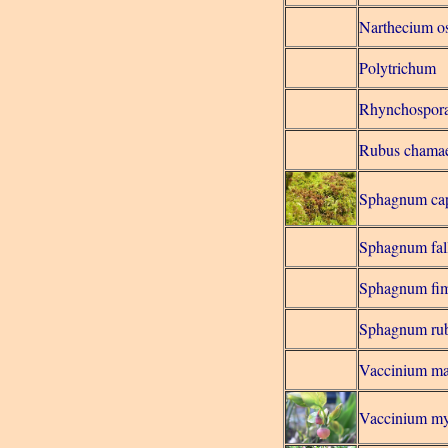
Narthecium o
Polytrichum
Rhynchospora
Rubus chama
Sphagnum capi
Sphagnum fal
Sphagnum fi
Sphagnum ru
Vaccinium ma
Vaccinium myr