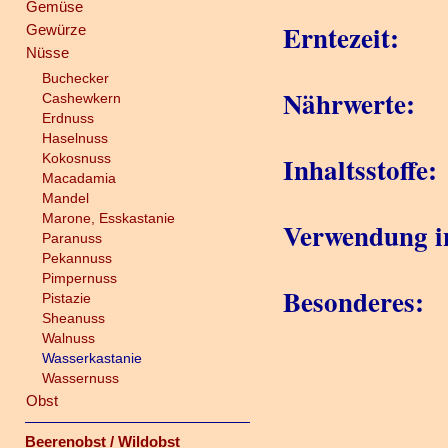
Gemüse
Erntezeit:
Gewürze
Nüsse
Buchecker
Nährwerte:
Cashewkern
Erdnuss
Haselnuss
Kokosnuss
Inhaltsstoffe:
Macadamia
Mandel
Marone, Esskastanie
Verwendung i
Paranuss
Pekannuss
Pimpernuss
Besonderes:
Pistazie
Sheanuss
Walnuss
Wasserkastanie
Wassernuss
Obst
Beerenobst / Wildobst