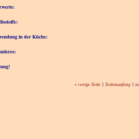
rwerte:
ltsstoffe:
endung in der Küche:
nderes:
tung!
« vorige Seite
|
Seitenanfang
|
n