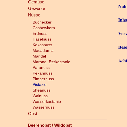
Gemüse
Näh
Gewürze
Nüsse
Inha
Buchecker
Cashewkern
Verw
Erdnuss
Haselnuss
Kokosnuss
Beso
Macadamia
Mandel
Ach
Marone, Esskastanie
Paranuss
Pekannuss
Pimpernuss
Pistazie
Sheanuss
Walnuss
Wasserkastanie
Wassernuss
Obst
Beerenobst / Wildobst