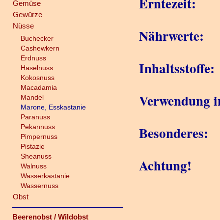
Erntezeit:
Gemüse
Gewürze
Nüsse
Nährwerte:
Buchecker
Cashewkern
Erdnuss
Inhaltsstoffe:
Haselnuss
Kokosnuss
Macadamia
Verwendung i
Mandel
Marone, Esskastanie
Paranuss
Pekannuss
Besonderes:
Pimpernuss
Pistazie
Sheanuss
Achtung!
Walnuss
Wasserkastanie
Wassernuss
Obst
Beerenobst / Wildobst