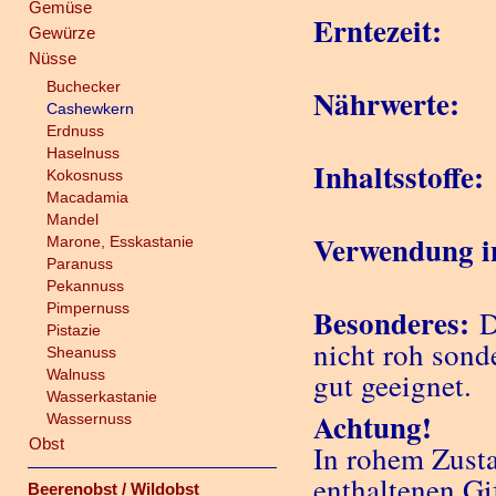
Gemüse
Erntezeit:
Gewürze
Nüsse
Buchecker
Nährwerte:
Cashewkern
Erdnuss
Haselnuss
Inhaltsstoffe:
Kokosnuss
Macadamia
Mandel
Verwendung i
Marone, Esskastanie
Paranuss
Pekannuss
Pimpernuss
Besonderes:
D
Pistazie
nicht roh sond
Sheanuss
Walnuss
gut geeignet.
Wasserkastanie
Achtung!
Wassernuss
Obst
In rohem Zust
enthaltenen Gi
Beerenobst / Wildobst