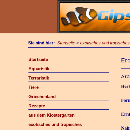
Sie sind hier:
Startseite
>
exotisches und tropisches
Startseite
Er
Aquaristik
Ara
Terraristik
Herk
Tiere
Griechenland
For
Rezepte
Ernt
aus dem Klostergarten
exotisches und tropisches
Näh