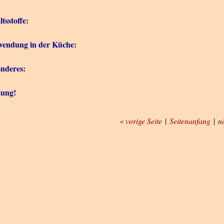
ltsstoffe:
endung in der Küche:
nderes:
tung!
« vorige Seite
|
Seitenanfang
|
n