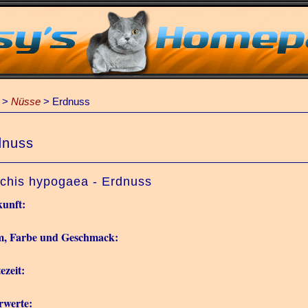
>
Nüsse
>
Erdnuss
dnuss
chis hypogaea - Erdnuss
unft:
m, Farbe und Geschmack:
ezeit:
rwerte: