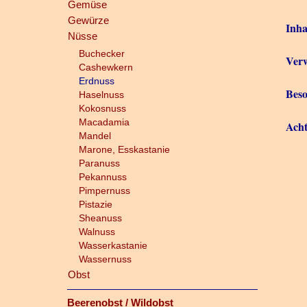
Gemüse
Gewürze
Inha
Nüsse
Buchecker
Verw
Cashewkern
Erdnuss
Beso
Haselnuss
Kokosnuss
Macadamia
Ach
Mandel
Marone, Esskastanie
Paranuss
Pekannuss
Pimpernuss
Pistazie
Sheanuss
Walnuss
Wasserkastanie
Wassernuss
Obst
Beerenobst / Wildobst