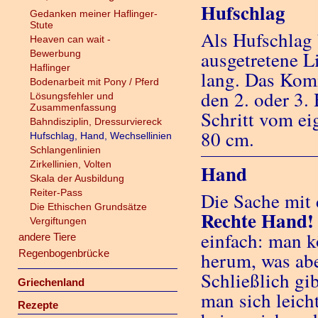
Hufschlag
Gedanken meiner Haflinger-
Stute
Als Hufschlag 
Heaven can wait -
ausgetretene 
Bewerbung
Haflinger
lang. Das Ko
Bodenarbeit mit Pony / Pferd
den 2. oder 3.
Lösungsfehler und
Zusammenfassung
Schritt vom eig
Bahndisziplin, Dressurviereck
80 cm.
Hufschlag, Hand, Wechsellinien
Schlangenlinien
Zirkellinien, Volten
Hand
Skala der Ausbildung
Reiter-Pass
Die Sache mit 
Die Ethischen Grundsätze
Rechte Hand!
Vergiftungen
einfach: man k
andere Tiere
Regenbogenbrücke
herum, was abe
Schließlich gi
Griechenland
man sich leich
Rezepte