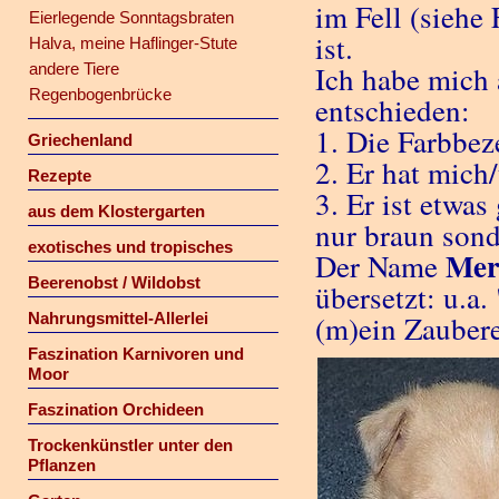
im Fell (siehe
Eierlegende Sonntagsbraten
ist.
Halva, meine Haflinger-Stute
andere Tiere
Ich habe mich
Regenbogenbrücke
entschieden:
1. Die Farbbe
Griechenland
2. Er hat mich
Rezepte
3. Er ist etwas
aus dem Klostergarten
nur braun sond
exotisches und tropisches
Mer
Der Name
Beerenobst / Wildobst
übersetzt: u.a.
Nahrungsmittel-Allerlei
(m)ein Zaubere
Faszination Karnivoren und
Moor
Faszination Orchideen
Trockenkünstler unter den
Pflanzen