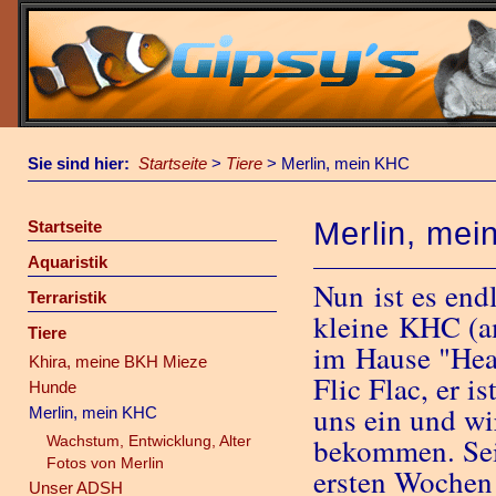
Sie sind hier:
Startseite
>
Tiere
>
Merlin, mein KHC
Merlin, me
Startseite
Aquaristik
Nun ist es end
Terraristik
kleine KHC (a
Tiere
im Hause "Hea
Khira, meine BKH Mieze
Flic Flac, er i
Hunde
uns ein und w
Merlin, mein KHC
bekommen. Sein
Wachstum, Entwicklung, Alter
Fotos von Merlin
ersten Wochen 
Unser ADSH