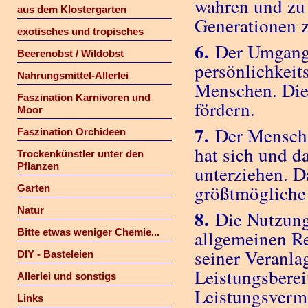
wahren und zu 
aus dem Klostergarten
Generationen z
exotisches und tropisches
6.
Der Umgang 
Beerenobst / Wildobst
persönlichkeit
Nahrungsmittel-Allerlei
Menschen. Dies
Faszination Karnivoren und
fördern.
Moor
7.
Der Mensch d
Faszination Orchideen
hat sich und d
Trockenkünstler unter den
Pflanzen
unterziehen. D
größtmögliche
Garten
Natur
8.
Die Nutzung 
Bitte etwas weniger Chemie...
allgemeinen Re
seiner Veranl
DIY - Basteleien
Leistungsberei
Allerlei und sonstigs
Leistungsverm
Links