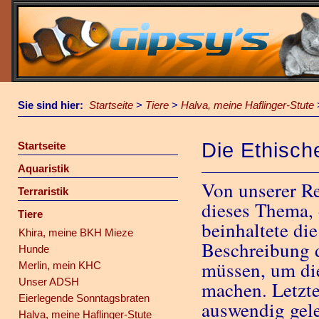
Sie sind hier:
Startseite
>
Tiere
>
Halva, meine Haflinger-Stute
Die Ethisc
Startseite
Aquaristik
Von unserer Re
Terraristik
dieses Thema, 
Tiere
beinhaltete di
Khira, meine BKH Mieze
Beschreibung d
Hunde
müssen, um die
Merlin, mein KHC
Unser ADSH
machen. Letzte
Eierlegende Sonntagsbraten
auswendig gele
Halva, meine Haflinger-Stute