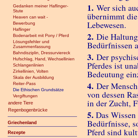
1.
Wer sich auc
Gedanken meiner Haflinger-
Stute
übernimmt die 
Heaven can wait -
Lebewesen.
Bewerbung
Haflinger
2.
Die Haltung 
Bodenarbeit mit Pony / Pferd
Lösungsfehler und
Bedürfnissen a
Zusammenfassung
Bahndisziplin, Dressurviereck
3.
Der psychisc
Hufschlag, Hand, Wechsellinien
Pferdes ist un
Schlangenlinien
Zirkellinien, Volten
Bedeutung ein
Skala der Ausbildung
4.
Der Mensch h
Reiter-Pass
Die Ethischen Grundsätze
von dessen Ras
Vergiftungen
in der Zucht, F
andere Tiere
Regenbogenbrücke
5.
Das Wissen u
Bedürfnisse, 
Griechenland
Pferd sind kult
Rezepte