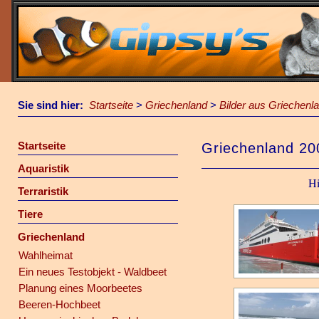
Sie sind hier:
Startseite
>
Griechenland
>
Bilder aus Griechenl
Startseite
Griechenland 20
Aquaristik
Hi
Terraristik
Tiere
Griechenland
Wahlheimat
Ein neues Testobjekt - Waldbeet
Planung eines Moorbeetes
Beeren-Hochbeet