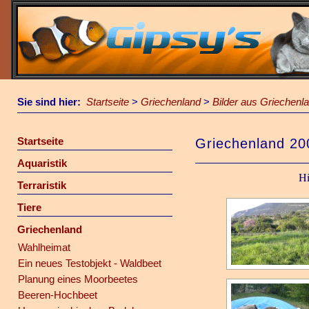
Sie sind hier:
Startseite
>
Griechenland
>
Bilder aus Griechenl
Startseite
Griechenland 20
Aquaristik
Hi
Terraristik
Tiere
Griechenland
Wahlheimat
Ein neues Testobjekt - Waldbeet
Planung eines Moorbeetes
Beeren-Hochbeet