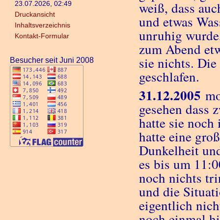
weiß, dass auc
23.07.2026, 02:49
Druckansicht
und etwas Wass
Inhaltsverzeichnis
unruhig wurde,
Kontakt-Formular
zum Abend etw
sie nichts. Die
Besucher seit Juni 2008
geschlafen.
31.12.2005
mor
gesehen dass 
hatte sie noch
hatte eine gro
Dunkelheit un
es bis um 11:0
noch nichts tr
und die Situat
eigentlich nich
noch einmal h