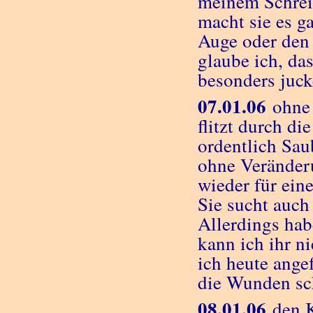
meinem Schreib
macht sie es g
Auge oder den
glaube ich, das
besonders juck
07.01.06
ohne 
flitzt durch di
ordentlich Sau
ohne Veränder
wieder für ein
Sie sucht auch
Allerdings hab
kann ich ihr n
ich heute ange
die Wunden sch
08.01.06
den K