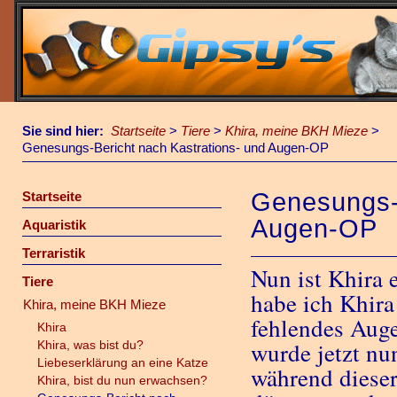
Sie sind hier:
Startseite
>
Tiere
>
Khira, meine BKH Mieze
>
Genesungs-Bericht nach Kastrations- und Augen-OP
Genesungs-B
Startseite
Augen-OP
Aquaristik
Terraristik
Nun ist Khira 
Tiere
habe ich Khira
Khira, meine BKH Mieze
fehlendes Aug
Khira
wurde jetzt nun
Khira, was bist du?
Liebeserklärung an eine Katze
während diese
Khira, bist du nun erwachsen?