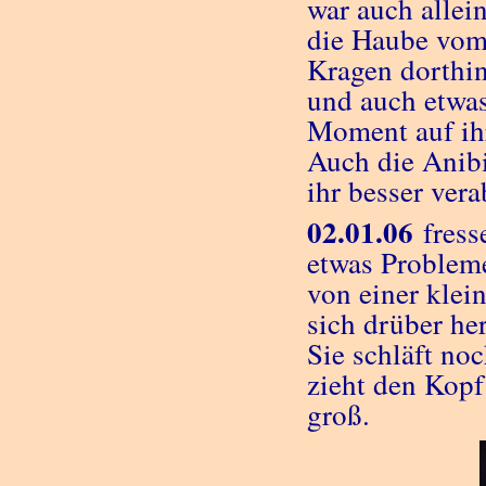
war auch allei
die Haube vom
Kragen dorthi
und auch etwas
Moment auf ihr
Auch die Anibio
ihr besser vera
02.01.06
fresse
etwas Probleme
von einer klei
sich drüber he
Sie schläft no
zieht den Kopf
groß.