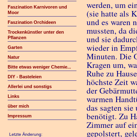
werden, um ein
Faszination Karnivoren und
(sie hatte als
Moor
und es waren n
Faszination Orchideen
mussten, da d
Trockenkünstler unter den
und sie dadurc
Pflanzen
wieder in Empf
Garten
Minuten. Die O
Natur
Kragen um, war
Bitte etwas weniger Chemie...
Ruhe zu Hause 
DIY - Basteleien
höchste Zeit w
Allerlei und sonstigs
der Gebärmutte
Links
warmen Handtü
das sagten sie
über mich
benötigt. Zu H
Impressum
Zimmer auf ei
gepolstert, ge
Letzte Änderung: