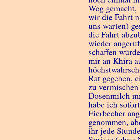
Weg gemacht, n
wir die Fahrt n
uns warten) ge
die Fahrt abzu
wieder angeruf
schaffen würde
mir an Khira au
höchstwahrsche
Rat gegeben, e
zu vermischen 
Dosenmilch mit
habe ich sofor
Eierbecher ang
genommen, aber
ihr jede Stunde
Spritze (ohne 