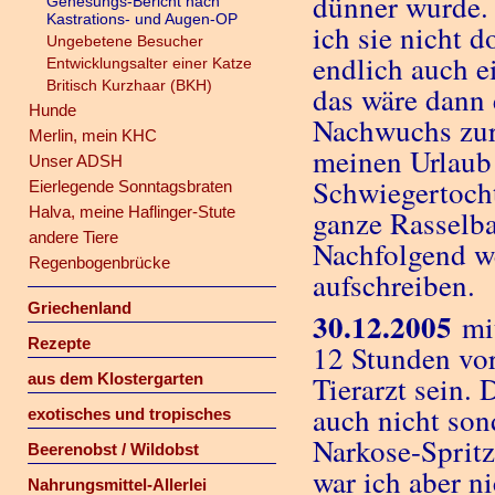
dünner wurde. 
Genesungs-Bericht nach
Kastrations- und Augen-OP
ich sie nicht 
Ungebetene Besucher
endlich auch e
Entwicklungsalter einer Katze
Britisch Kurzhaar (BKH)
das wäre dann 
Hunde
Nachwuchs zur 
Merlin, mein KHC
meinen Urlaub 
Unser ADSH
Schwiegertocht
Eierlegende Sonntagsbraten
Halva, meine Haflinger-Stute
ganze Rasselba
andere Tiere
Nachfolgend we
Regenbogenbrücke
aufschreiben.
Griechenland
30.12.2005
mit
Rezepte
12 Stunden vor
aus dem Klostergarten
Tierarzt sein. 
auch nicht son
exotisches und tropisches
Narkose-Spritze
Beerenobst / Wildobst
war ich aber n
Nahrungsmittel-Allerlei