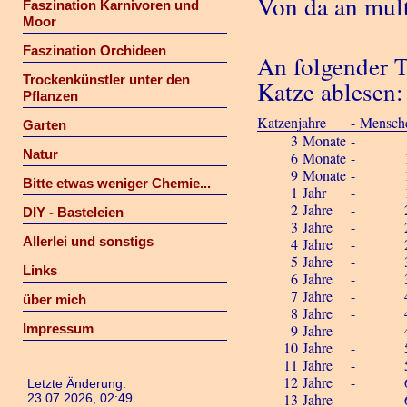
Von da an mult
Faszination Karnivoren und
Moor
Faszination Orchideen
An folgender T
Trockenkünstler unter den
Katze ablesen:
Pflanzen
Katzen
jahre
-
Mensch
Garten
3
Monate
-
Natur
6
Monate
-
9
Monate
-
Bitte etwas weniger Chemie...
1
Jahr
-
2
Jahre
-
DIY - Basteleien
3
Jahre
-
Allerlei und sonstigs
4
Jahre
-
5
Jahre
-
Links
6
Jahre
-
7
Jahre
-
über mich
8
Jahre
-
Impressum
9
Jahre
-
10
Jahre
-
11
Jahre
-
12
Jahre
-
Letzte Änderung:
13
Jahre
-
23.07.2026, 02:49