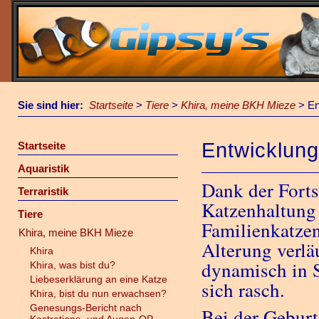
Sie sind hier:
Startseite
>
Tiere
>
Khira, meine BKH Mieze
>
En
Entwicklung
Startseite
Aquaristik
Dank der Forts
Terraristik
Katzenhaltung 
Tiere
Familienkatzen
Khira, meine BKH Mieze
Alterung verlä
Khira
dynamisch in S
Khira, was bist du?
Liebeserklärung an eine Katze
sich rasch.
Khira, bist du nun erwachsen?
Genesungs-Bericht nach
Bei der Geburt