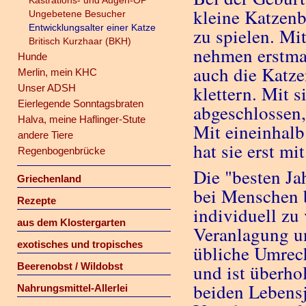
Kastrations- und Augen-OP
kleine Katzen
Ungebetene Besucher
Entwicklungsalter einer Katze
zu spielen. Mi
Britisch Kurzhaar (BKH)
nehmen erstmal
Hunde
auch die Katze
Merlin, mein KHC
klettern. Mit 
Unser ADSH
Eierlegende Sonntagsbraten
abgeschlossen,
Halva, meine Haflinger-Stute
Mit eineinhalb
andere Tiere
hat sie erst mi
Regenbogenbrücke
Die "besten Ja
Griechenland
bei Menschen b
Rezepte
individuell zu
aus dem Klostergarten
Veranlagung u
exotisches und tropisches
übliche Umrec
Beerenobst / Wildobst
und ist überho
beiden Lebensj
Nahrungsmittel-Allerlei