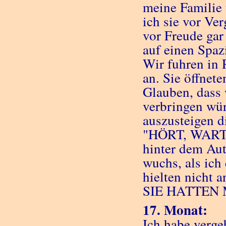
meine Familie 
ich sie vor V
vor Freude gar
auf einen Spa
Wir fuhren in 
an. Sie öffnete
Glauben, dass
verbringen wür
auszusteigen d
"HÖRT, WARTET.
hinter dem Aut
wuchs, als ich
hielten nicht a
SIE HATTEN
17. Monat:
Ich habe verge