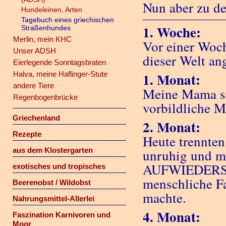
Nun aber zu d
Hundeleinen, Arten
Tagebuch eines griechischen
1. Woche:
Straßenhundes
Merlin, mein KHC
Vor einer Woch
Unser ADSH
dieser Welt a
Eierlegende Sonntagsbraten
Halva, meine Haflinger-Stute
1. Monat:
andere Tiere
Meine Mama sor
Regenbogenbrücke
vorbildliche 
Griechenland
2. Monat:
Rezepte
Heute trennten
aus dem Klostergarten
unruhig und mi
AUFWIEDERSEHE
exotisches und tropisches
menschliche Fa
Beerenobst / Wildobst
machte.
Nahrungsmittel-Allerlei
4. Monat:
Faszination Karnivoren und
Moor