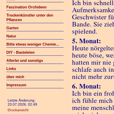
Ich bin schnel
Faszination Orchideen
Aufmerksamkeit
Geschwister fü
Trockenkünstler unter den
Pflanzen
Bande. Sie zie
Garten
spielend.
Natur
5. Monat:
Bitte etwas weniger Chemie...
Heute nörgelte
DIY - Basteleien
heute böse, we
hatten mir nie 
Allerlei und sonstigs
schlafe auch i
Links
nicht mehr zur
über mich
6. Monat:
Impressum
Ich bin ein fr
ich fühle mich
Letzte Änderung:
23.07.2026, 02:49
meine menschli
Druckansicht