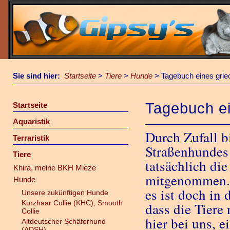
Sie sind hier:
Startseite
>
Tiere
>
Hunde
>
Tagebuch eines gri
Tagebuch e
Startseite
Aquaristik
Durch Zufall b
Terraristik
Straßenhundes
Tiere
tatsächlich di
Khira, meine BKH Mieze
mitgenommen. 
Hunde
es ist doch in
Unsere zukünftigen Hunde
Kurzhaar Collie (KHC), Smooth
dass die Tiere
Collie
hier bei uns, 
Altdeutscher Schäferhund
(ADSH)