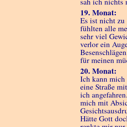
sah ich nichts
19. Monat:
Es ist nicht z
fühlten alle me
sehr viel Gewi
verlor ein Aug
Besenschlägen,
für meinen mü
20. Monat:
Ich kann mich 
eine Straße mi
ich angefahren.
mich mit Absic
Gesichtsausdru
Hätte Gott doch
renkte mir nur