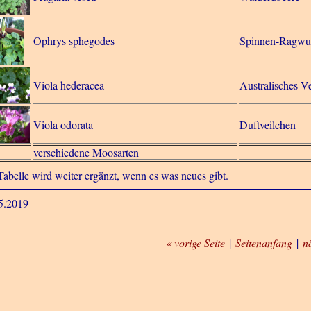
Ophrys sphegodes
Spinnen-Ragwu
Viola hederacea
Australisches V
Viola odorata
Duftveilchen
verschiedene Moosarten
Tabelle wird weiter ergänzt, wenn es was neues gibt.
5.2019
« vorige Seite
|
Seitenanfang
|
n