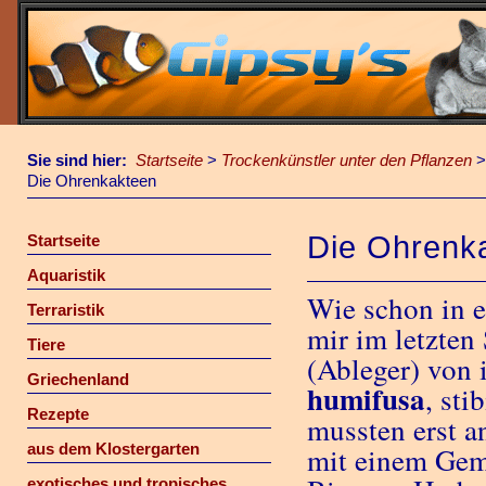
Sie sind hier:
Startseite
>
Trockenkünstler unter den Pflanzen
Die Ohrenkakteen
Die Ohrenk
Startseite
Aquaristik
Wie schon in e
Terraristik
mir im letzten
Tiere
(Ableger) von 
Griechenland
humifusa
, sti
Rezepte
mussten erst a
aus dem Klostergarten
mit einem Gem
exotisches und tropisches