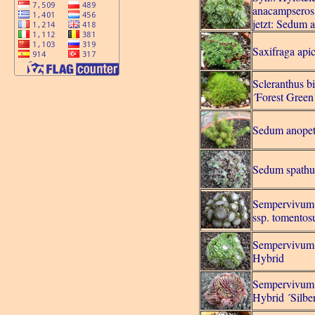
anacampseros
jetzt: Sedum 
Saxifraga apic
Scleranthus bi
´Forest Green
Sedum anopet
Sedum spathu
Sempervivum
ssp. tomento
Sempervivum
Hybrid
Sempervivum
Hybrid ´Silbe