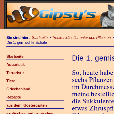
Sie sind hier:
Startseite
>
Trockenkünstler unter den Pflanzen
Die 1. gemischte Schale
Die 1. gemi
Startseite
Aquaristik
So, heute habe
Terraristik
sechs Pflanzen
Tiere
im Durchmesser
Griechenland
meine bestellt
Rezepte
die Sukkulente
aus dem Klostergarten
etwas Zitrusp
exotisches und tropisches