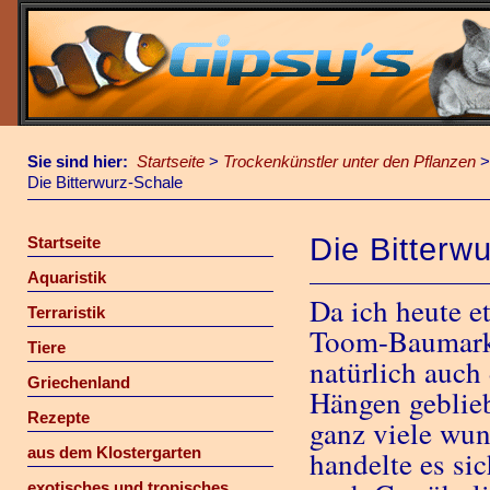
Sie sind hier:
Startseite
>
Trockenkünstler unter den Pflanzen
Die Bitterwurz-Schale
Die Bitterw
Startseite
Aquaristik
Da ich heute e
Terraristik
Toom-Baumarkt
Tiere
natürlich auch
Griechenland
Hängen geblieb
Rezepte
ganz viele wun
aus dem Klostergarten
handelte es si
exotisches und tropisches