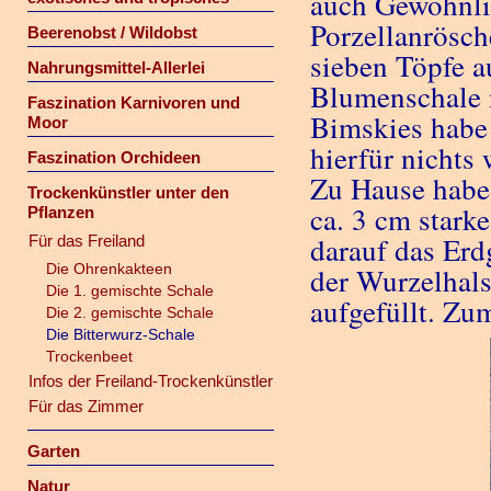
auch Gewöhnlic
Porzellanrösch
Beerenobst / Wildobst
sieben Töpfe a
Nahrungsmittel-Allerlei
Blumenschale 
Faszination Karnivoren und
Bimskies habe 
Moor
hierfür nichts 
Faszination Orchideen
Zu Hause habe
Trockenkünstler unter den
ca. 3 cm stark
Pflanzen
darauf das Erd
Für das Freiland
Die Ohrenkakteen
der Wurzelhals
Die 1. gemischte Schale
aufgefüllt. Zu
Die 2. gemischte Schale
Die Bitterwurz-Schale
Trockenbeet
Infos der Freiland-Trockenkünstler
Für das Zimmer
Garten
Natur