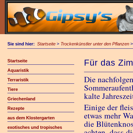
Sie sind hier:
Startseite
>
Trockenkünstler unter den Pflanzen
Für das Zi
Startseite
Aquaristik
Die nachfolgen
Terraristik
Sommeraufentha
Tiere
kalte Jahresze
Griechenland
Einige der fle
Rezepte
etwas mehr Was
aus dem Klostergarten
die Blütenknos
exotisches und tropisches
achten, dass d