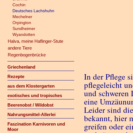
Cochin
Deutsches Lachshuhn
Mechelner
Orpington
Sundheimer
Wyandotten
Halva, meine Haflinger-Stute
andere Tiere
Regenbogenbrücke
Griechenland
In der Pflege 
Rezepte
pflegeleicht u
aus dem Klostergarten
und schweren L
exotisches und tropisches
eine Umzäunun
Beerenobst / Wildobst
Leider sind di
Nahrungsmittel-Allerlei
bekannt, hier
greifen oder e
Faszination Karnivoren und
Moor