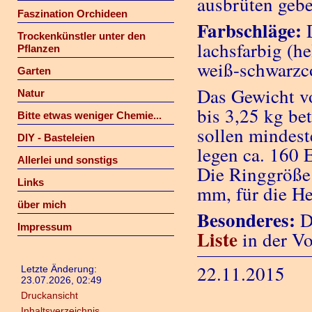
ausbrüten gebe
Faszination Orchideen
Farbschläge:
D
Trockenkünstler unter den
lachsfarbig (he
Pflanzen
weiß-schwarzc
Garten
Das Gewicht vo
Natur
bis 3,25 kg be
Bitte etwas weniger Chemie...
sollen mindes
DIY - Basteleien
legen ca. 160 E
Allerlei und sonstigs
Die Ringgröße
Links
mm, für die H
über mich
Besonderes:
D
Impressum
Liste
in der V
22.11.2015
Letzte Änderung:
23.07.2026, 02:49
Druckansicht
Inhaltsverzeichnis