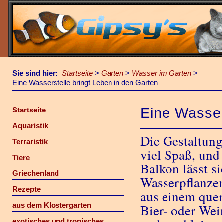
Sie sind hier:
Startseite
>
Garten
>
Wasser im Garten
>
Eine Wasserstelle bringt Leben in den Garten
Eine Wasser
Startseite
Aquaristik
Die Gestaltung
Terraristik
viel Spaß, und 
Tiere
Balkon lässt si
Griechenland
Wasserpflanzen
Rezepte
aus einem quer
aus dem Klostergarten
Bier- oder Wei
exotisches und tropisches