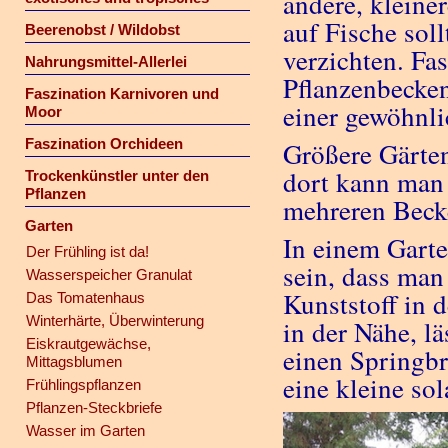
andere, kleine
auf Fische sol
Beerenobst / Wildobst
verzichten. Fas
Nahrungsmittel-Allerlei
Pflanzenbecken
Faszination Karnivoren und
einer gewöhnl
Moor
Faszination Orchideen
Größere Gärten
dort kann man
Trockenkünstler unter den
Pflanzen
mehreren Beck
Garten
In einem Garte
Der Frühling ist da!
sein, dass man
Wasserspeicher Granulat
Kunststoff in 
Das Tomatenhaus
Winterhärte, Überwinterung
in der Nähe, l
Eiskrautgewächse,
einen Springb
Mittagsblumen
eine kleine so
Frühlingspflanzen
Pflanzen-Steckbriefe
Wasser im Garten