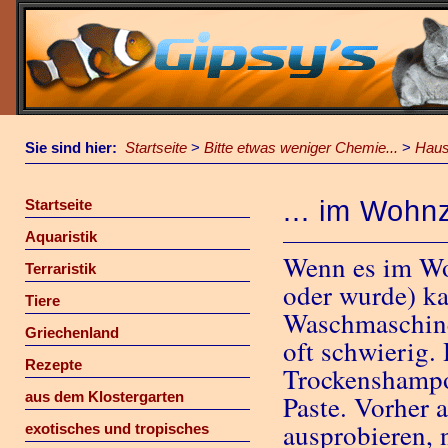
Sie sind hier:
Startseite
>
Bitte etwas weniger Chemie...
>
Haus
... im Woh
Startseite
Aquaristik
Wenn es im Wo
Terraristik
oder wurde) ka
Tiere
Waschmaschine
Griechenland
oft schwierig. 
Rezepte
Trockenshampoo
aus dem Klostergarten
Paste. Vorher a
ausprobieren, 
exotisches und tropisches