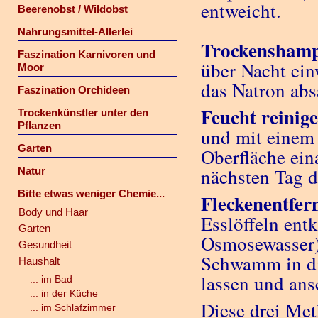
entweicht.
Beerenobst / Wildobst
Nahrungsmittel-Allerlei
Trockensham
Faszination Karnivoren und
über Nacht ein
Moor
das Natron abs
Faszination Orchideen
Feucht reinig
Trockenkünstler unter den
Pflanzen
und mit einem
Garten
Oberfläche ein
nächsten Tag d
Natur
Bitte etwas weniger Chemie...
Fleckenentfer
Body und Haar
Esslöffeln entk
Garten
Osmosewasser) 
Gesundheit
Schwamm in die
Haushalt
lassen und ans
... im Bad
... in der Küche
Diese drei Me
... im Schlafzimmer