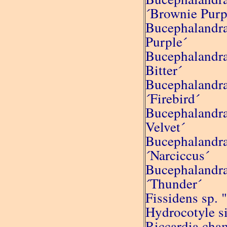
´Brownie Purp
Bucephalandra
Purple´
Bucephalandra
Bitter´
Bucephalandra
´Firebird´
Bucephalandra
Velvet´
Bucephalandra
´Narciccus´
Bucephalandra
´Thunder´
Fissidens sp. 
Hydrocotyle s
Riccardia cha