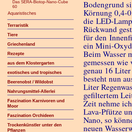
Bodengrund si
Das SERA-Biotop-Nano-Cube
60
Körnung 0,4-0,
Aquaristisches
die LED-Lampe
Terraristik
Rückwand geste
Tiere
für den Innen
ein Mini-Oxyda
Griechenland
Beim Wasser m
Rezepte
gemessen wie v
aus dem Klostergarten
genau 16 Lite
exotisches und tropisches
besteht nun au
Beerenobst / Wildobst
Liter Regenwass
Nahrungsmittel-Allerlei
gefiltertem Le
Faszination Karnivoren und
Zeit nehme ich
Moor
Lava-Pfütze u
Faszination Orchideen
Nano, so könne
Trockenkünstler unter den
neuen Wasserwe
Pflanzen