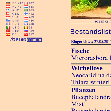
so sah es
Bestandslis
Eingerichtet:
27.05.201
Fische
Microrasbora 
Wirbellose
Neocaridina d
Thiara winteri
Pflanzen
Bucephalandra
Mist´
Bucephalandra