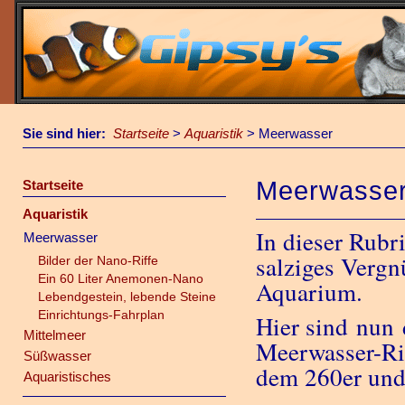
Sie sind hier:
Startseite
>
Aquaristik
>
Meerwasser
Meerwasse
Startseite
Aquaristik
In dieser Rubr
Meerwasser
salziges Vergn
Bilder der Nano-Riffe
Ein 60 Liter Anemonen-Nano
Aquarium.
Lebendgestein, lebende Steine
Einrichtungs-Fahrplan
Hier sind nun 
Mittelmeer
Meerwasser-Ri
Süßwasser
dem 260er und
Aquaristisches