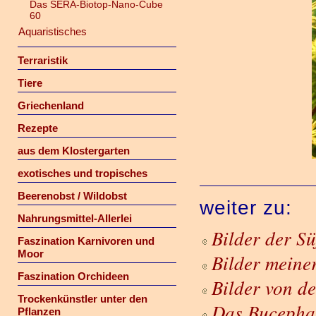
Das SERA-Biotop-Nano-Cube
60
Aquaristisches
Terraristik
Tiere
Griechenland
Rezepte
aus dem Klostergarten
exotisches und tropisches
Beerenobst / Wildobst
weiter zu:
Nahrungsmittel-Allerlei
Bilder der S
Faszination Karnivoren und
Moor
Bilder meine
Faszination Orchideen
Bilder von d
Trockenkünstler unter den
Das Bucepha
Pflanzen