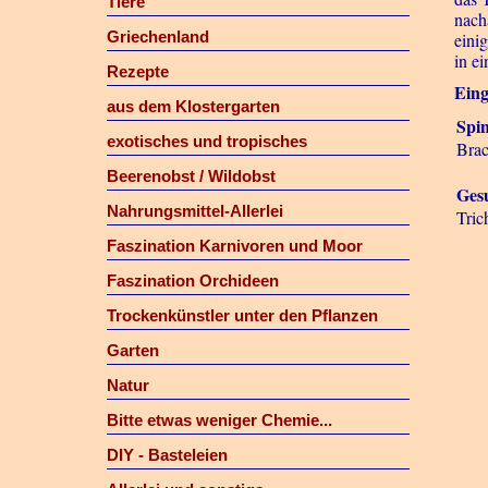
Tiere
nach
Griechenland
eini
in e
Rezepte
Eing
aus dem Klostergarten
Spi
exotisches und tropisches
Bra
Beerenobst / Wildobst
Gesu
Nahrungsmittel-Allerlei
Tric
Faszination Karnivoren und Moor
Faszination Orchideen
Trockenkünstler unter den Pflanzen
Garten
Natur
Bitte etwas weniger Chemie...
DIY - Basteleien