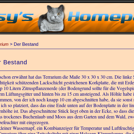
rium
>
Der Bestand
r Bestand
schon erwähnt hat das Terrarium die Maße 30 x 30 x 30 cm. Die linke
htigkeit schützenden Lackschicht gestrichenen Korkplatte, die mit Erde
p 10 Litern Zitruspflanzenerde (der Bodengrund sollte für die Vogelsp
em Lüftungsgitter und hinten bis zu 15 cm ansteigend. Als Höhle habe 
mmen, von der ich noch knapp 10 cm abgeschnitten habe, da sie sonst ni
ich so platziert, dass das eine Ende unten auf der Bodenplatte in der l
nhöhe ist. Das abgeschnittene Stück liegt oben in der Ecke, so dass di
s trockenes Buchenlaub und Moos aus dem Garten und dem Wald, zwe
befeuchter mit eingezogen.
kleiner Wassernapf, ein Kombianzeiger für Temperatur und Luftfeuchtigk
Terrarium über eine Zeitschaltuhr mit einer Halogen-Klemmlampe, die