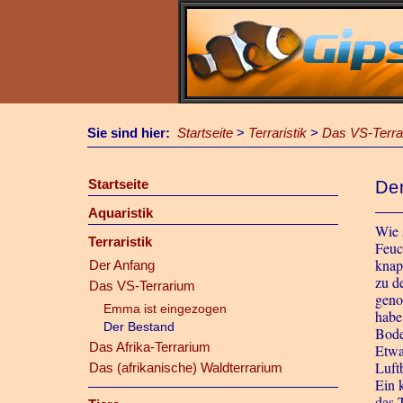
Sie sind hier:
Startseite
>
Terraristik
>
Das VS-Terra
Startseite
De
Aquaristik
Wie 
Terraristik
Feuc
knap
Der Anfang
zu d
Das VS-Terrarium
geno
Emma ist eingezogen
habe 
Der Bestand
Bode
Das Afrika-Terrarium
Etwa
Luft
Das (afrikanische) Waldterrarium
Ein 
das 