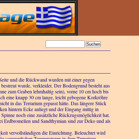
 Seite und die Rückwand wurden mit einer gegen
 bestreut wurde, verkleidet. Der Bodengrund besteht aus
inne zum Graben lehmhaltig sein), vorne 10 cm hoch bis
ich eine knapp 30 cm lange, leicht gebogene Korkröhre
cht in das Terrarium gepasst hätte. Das längere Stück
inken hintern Ecke anliegt und der Eingang mittig in
e Spinne noch eine zusätzliche Rückzugsmöglichkeit hat.
i Erdbromelien und Sandthymian sind zur Deko und als
eit vervollständigen die Einrichtung. Beleuchtet wird
 die sommerlichen Temperaturen in dem Terrarium