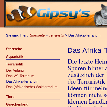
Sie sind hier:
Startseite
>
Terraristik
>
Das Afrika-Terrarium
Das Afrika-
Startseite
Aquaristik
Die letzte Hei
Terraristik
Spuren hinterl
Der Anfang
zusätzlich der
Das VS-Terrarium
die Terraristi
Das Afrika-Terrarium
Ideen für mein
Das (afrikanische) Waldterrarium
können nicht s
Tiere
kleinen Landk
Griechenland