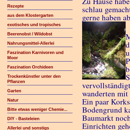
Zu Hause habe 
Rezepte
schlau gemacht
gerne haben ab
aus dem Klostergarten
exotisches und tropisches
Beerenobst / Wildobst
M
d
Nahrungsmittel-Allerlei
u
Faszination Karnivoren und
Moor
P
b
Faszination Orchideen
S
Trockenkünstler unter den
Pflanzen
vervollständig
Garten
wanderten mit
Ein paar Korks
Natur
Bodengrund ka
Bitte etwas weniger Chemie...
Baumarkt noch
DIY - Basteleien
Einrichten ge
Allerlei und sonstigs