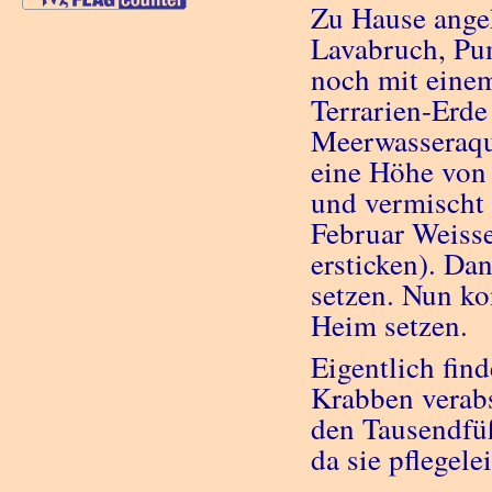
Zu Hause ange
Lavabruch, Pu
noch mit eine
Terrarien-Erd
Meerwasseraqu
eine Höhe von
und vermischt 
Februar Weisse
ersticken). Da
setzen. Nun ko
Heim setzen.
Eigentlich fin
Krabben verabs
den Tausendfüß
da sie pflegele