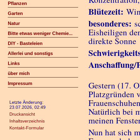
Pflanzen
Blütezeit:
Wint
Garten
besonderes:
sc
Natur
Eisheiligen d
Bitte etwas weniger Chemie...
direkte Sonne
DIY - Basteleien
Schwierigkeit
Allerlei und sonstigs
Anschaffung/P
Links
über mich
Gestern (17. O
Impressum
Platzgründen v
Frauenschuhen,
Letzte Änderung:
23.07.2026, 02:49
Natürlich bei m
Druckansicht
meinen Fenste
Inhaltsverzeichnis
Kontakt-Formular
Nun hat sich 