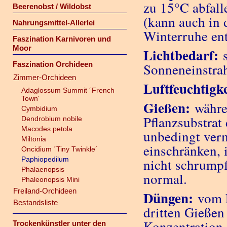
zu 15°C abfall
Beerenobst / Wildobst
(kann auch in 
Nahrungsmittel-Allerlei
Winterruhe ent
Faszination Karnivoren und
Moor
Lichtbedarf:
s
Faszination Orchideen
Sonneneinstra
Zimmer-Orchideen
Luftfeuchtigke
Adaglossum Summit ´French
Town´
Gießen:
währen
Cymbidium
Pflanzsubstrat
Dendrobium nobile
Macodes petola
unbedingt ver
Miltonia
einschränken, 
Oncidium ´Tiny Twinkle´
Paphiopedilum
nicht schrumpf
Phalaenopsis
normal.
Phaleonopsis Mini
Freiland-Orchideen
Düngen:
vom E
Bestandsliste
dritten Gießen
Konzentration,
Trockenkünstler unter den