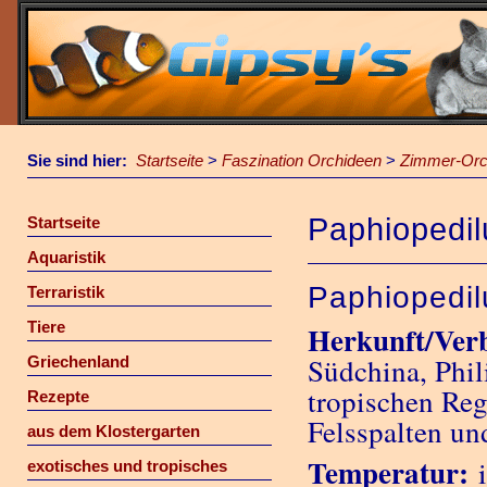
Sie sind hier:
Startseite
>
Faszination Orchideen
>
Zimmer-Orc
Paphiopedi
Startseite
Aquaristik
Paphiopedi
Terraristik
Tiere
Herkunft/Verb
Südchina, Phil
Griechenland
tropischen Reg
Rezepte
Felsspalten un
aus dem Klostergarten
Temperatur:
i
exotisches und tropisches