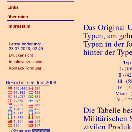
Links
über mich
Das Original U
Impressum
Typen, am gebr
Typen in der f
Letzte Änderung:
23.07.2026, 02:49
hinter der Typ
Druckansicht
Typ
Inhaltsverzeichnis
I - (10
Kontakt-Formular
II - (42
III - (5
Besucher seit Juni 2008
IV - (7
Micro - 
V - (12
Die Tabelle be
Militärischen 
zivilen Produk