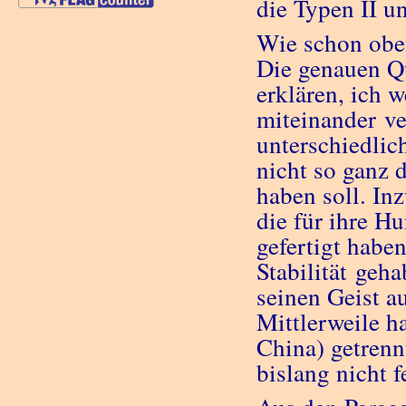
die Typen II u
Wie schon oben
Die genauen Qu
erklären, ich 
miteinander ver
unterschiedlic
nicht so ganz 
haben soll. In
die für ihre H
gefertigt habe
Stabilität geha
seinen Geist a
Mittlerweile h
China) getrenn
bislang nicht f