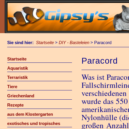
Sie sind hier:
Startseite
>
DIY - Basteleien
>
Paracord
Paracord
Startseite
Aquaristik
Was ist Paraco
Terraristik
Fallschirmleine
Tiere
verschiedenen 
Griechenland
wurde das 550 
Rezepte
amerikanischen
aus dem Klostergarten
Nylonhülle (d
großen Anzahl 
exotisches und tropisches