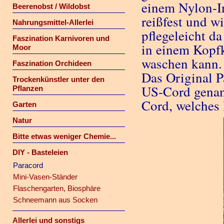
einem Nylon-I
Beerenobst / Wildobst
reißfest und wi
Nahrungsmittel-Allerlei
pflegeleicht d
Faszination Karnivoren und
in einem Kopfk
Moor
waschen kann.
Faszination Orchideen
Das Original 
Trockenkünstler unter den
US-Cord genann
Pflanzen
Cord, welches 
Garten
Natur
Bitte etwas weniger Chemie...
DIY - Basteleien
Paracord
Mini-Vasen-Ständer
Flaschengarten, Biosphäre
Schneemann aus Socken
Allerlei und sonstigs