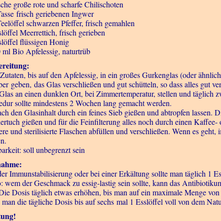
ische große rote und scharfe Chilischoten
Tasse frisch geriebenen Ingwer
Teelöffel schwarzen Pfeffer, frisch gemahlen
löffel Meerrettich, frisch gerieben
slöffel flüssigen Honig
 ml Bio Apfelessig, naturtrüb
reitung:
 Zutaten, bis auf den Apfelessig, in ein großes Gurkenglas (oder ähnli
er geben, das Glas verschließen und gut schütteln, so dass alles gut ver
Glas an einen dunklen Ort, bei Zimmertemperatur, stellen und täglich z
edur sollte mindestens 2 Wochen lang gemacht werden.
ch den Glasinhalt durch ein feines Sieb gießen und abtropfen lassen. D
ertuch gießen und für die Feinfilterung alles noch durch einen Kaffee- o
ere und sterilisierte Flaschen abfüllen und verschließen. Wenn es geht
en.
arkeit: soll unbegrenzt sein
nahme:
der Immunstabilisierung oder bei einer Erkältung sollte man täglich 1 
p
: wem der Geschmack zu essig-lastig sein sollte, kann das Antibiotiku
 Die Dosis täglich etwas erhöhen, bis man auf ein maximale Menge von
 man die tägliche Dosis bis auf sechs mal 1 Esslöffel voll von dem Nat
tung!