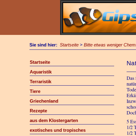
Sie sind hier:
Startseite
>
Bitte etwas weniger Chemi
Startseite
Nat
Aquaristik
Das 
Terraristik
natü
Tode
Tiere
Erkä
Inzw
Griechenland
scho
Rezepte
Doch
aus dem Klostergarten
5 Es
1/2 
exotisches und tropisches
1/2 