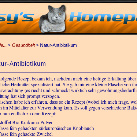
e...
>
Gesundheit
>
Natur-Antibiotikum
ur-Antibiotikum
folgende Rezept bekam ich, nachdem mich eine heftige Erkältung über W
rliche Heilmittel spezialisiert hat. Sie gab mir eine kleine Flasche von
sverachtung (es riecht und schmeckt wirklich sehr gewöhnungsbedürft
ltung hat sich prompt verzogen.
ischen habe ich erfahren, dass so ein Rezept (wobei ich mich frage, w
n im Mittelalter zur Verwendung kam. Es soll gegen verschiedene Bakte
 nun endlich zu dem Rezept:
slöffel Bio Kurkuma-Pulver
Tasse fein gehackten südeuropäischen Knoblauch
Tasse fein gehackte Zwiebel