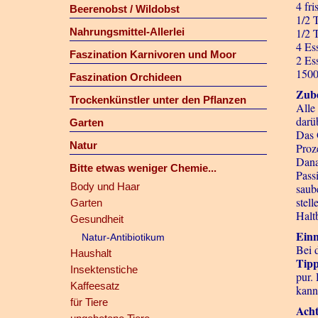
4 fr
Beerenobst / Wildobst
1/2 
Nahrungsmittel-Allerlei
1/2 
4 Ess
Faszination Karnivoren und Moor
2 Es
1500
Faszination Orchideen
Zube
Trockenkünstler unter den Pflanzen
Alle
darüb
Garten
Das 
Natur
Proz
Dana
Bitte etwas weniger Chemie...
Passi
Body und Haar
saub
stell
Garten
Haltb
Gesundheit
Ein
Natur-Antibiotikum
Bei 
Haushalt
Tip
Insektenstiche
pur.
Kaffeesatz
kann
für Tiere
Ach