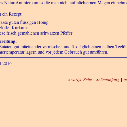
es Natur-Antibiotikum sollte man nicht auf nüchternen Magen einnehm
 ein Rezept:
Tasse guten flüssigen Honig
elöffel Kurkuma
iese frisch gemahlenen schwarzen Pfeffer
reitung:
Zutaten gut miteinander vermischen und 3 x täglich einen halben Teelö
ertemperatur lagern und vor jedem Gebrauch gut umrühren.
1.2016
« vorige Seite
|
Seitenanfang
|
n