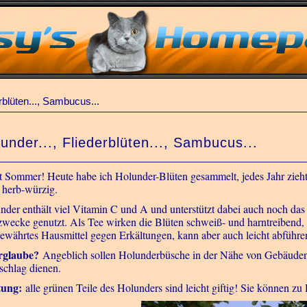
erblüten..., Sambucus...
under..., Fliederblüten..., Sambucus...
st Sommer! Heute habe ich Holunder-Blüten gesammelt, jedes Jahr zieht
 herb-würzig.
nder enthält viel Vitamin C und A und unterstützt dabei auch noch d
zwecke genutzt. Als Tee wirken die Blüten schweiß- und harntreibend, 
bewährtes Hausmittel gegen Erkältungen, kann aber auch leicht abführe
rglaube?
Angeblich sollen Holunderbüsche in der Nähe von Gebäuden 
zschlag dienen.
tung:
alle grünen Teile des Holunders sind leicht giftig! Sie können zu