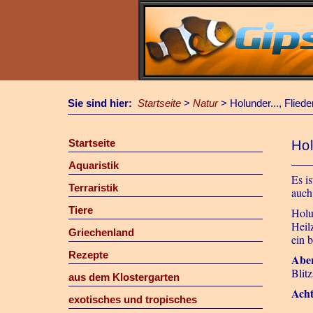
Sie sind hier:
Startseite
>
Natur
>
Holunder..., Flied
Startseite
Hol
Aquaristik
Es i
Terraristik
auch
Tiere
Holu
Heil
Griechenland
ein 
Rezepte
Abe
Blit
aus dem Klostergarten
Ach
exotisches und tropisches