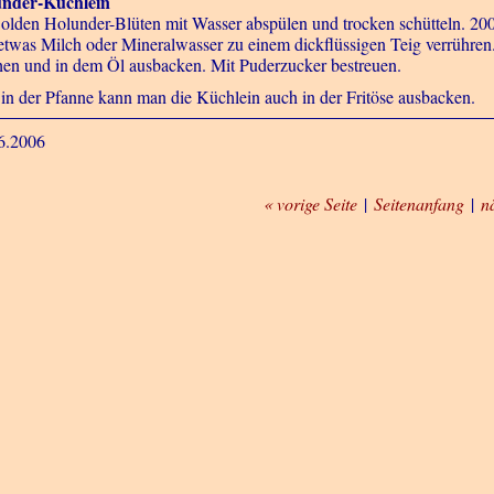
nder-Küchlein
olden Holunder-Blüten mit Wasser abspülen und trocken schütteln. 200 
etwas Milch oder Mineralwasser zu einem dickflüssigen Teig verrühren. 
hen und in dem Öl ausbacken. Mit Puderzucker bestreuen.
t in der Pfanne kann man die Küchlein auch in der Fritöse ausbacken.
6.2006
« vorige Seite
|
Seitenanfang
|
n