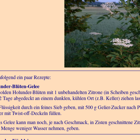
folgend ein paar Rezepte:
nder-Blüten-Gelee
olden Holunder-Blüten mit 1 unbehandelten Zitrone (in Scheiben gesch
2 Tage abgedeckt an einem dunklen, kühlen Ort (z.B. Keller) ziehen las
Flüssigkeit durch ein feines Sieb geben, mit 500 g Gelier-Zucker nach
er mit Twist-off-Deckeln füllen.
as Gelee kann man noch, je nach Geschmack, in Zisten geschnittene Zi
 Menge weniger Wasser nehmen, geben.