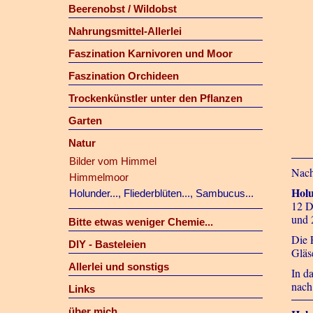
Beerenobst / Wildobst
Nahrungsmittel-Allerlei
Faszination Karnivoren und Moor
Faszination Orchideen
Trockenkünstler unter den Pflanzen
Garten
Natur
Bilder vom Himmel
Nach
Himmelmoor
Holu
Holunder..., Fliederblüten..., Sambucus...
12 D
und 
Bitte etwas weniger Chemie...
Die 
DIY - Basteleien
Gläs
Allerlei und sonstigs
In d
nach
Links
über mich