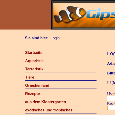
Sie sind hier:
Login
Startseite
Lo
Aquaristik
Admi
Terraristik
Bitt
Tiere
!!! 
Griechenland
User 
Rezepte
aus dem Klostergarten
Pass
exotisches und tropisches