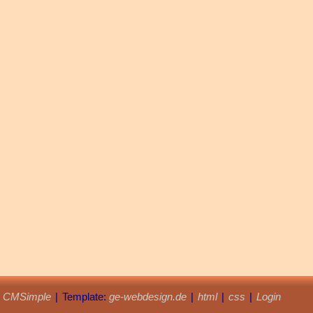
y
CMSimple
|
Template:
ge-webdesign.de
|
html
|
css
|
Login