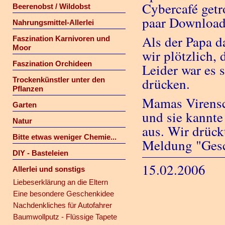
Cybercafé getr
Beerenobst / Wildobst
paar Download
Nahrungsmittel-Allerlei
Als der Papa d
Faszination Karnivoren und
Moor
wir plötzlich, 
Faszination Orchideen
Leider war es 
drücken.
Trockenkünstler unter den
Pflanzen
Mamas Virensc
Garten
und sie kannte
Natur
aus. Wir drück
Bitte etwas weniger Chemie...
Meldung "Gesc
DIY - Basteleien
15.02.2006
Allerlei und sonstigs
Liebeserklärung an die Eltern
Eine besondere Geschenkidee
Nachdenkliches für Autofahrer
Baumwollputz - Flüssige Tapete