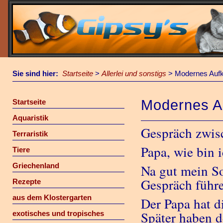
Sie sind hier:
Startseite
>
Allerlei und sonstigs
>
Modernes Aufk
Modernes A
Startseite
Aquaristik
Gespräch zwis
Terraristik
Papa, wie bin
Tiere
Griechenland
Na gut mein So
Gespräch führ
Rezepte
aus dem Klostergarten
Der Papa hat 
Später haben d
exotisches und tropisches