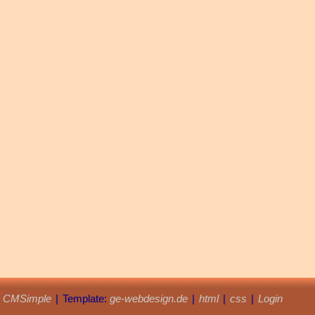
y
CMSimple
|
Template:
ge-webdesign.de
|
html
|
css
|
Login