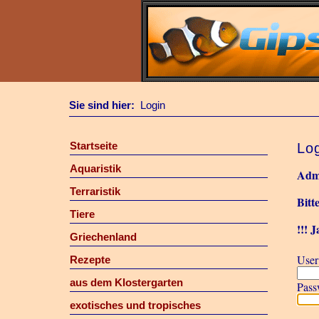
Sie sind hier:
Login
Startseite
Lo
Aquaristik
Admi
Terraristik
Bitt
Tiere
!!! 
Griechenland
User 
Rezepte
aus dem Klostergarten
Pass
exotisches und tropisches