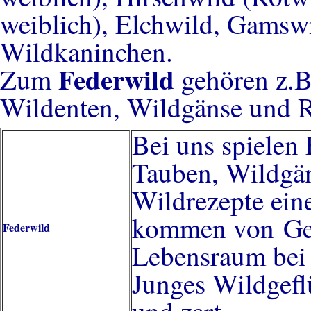
weiblich), Elchwild, Gamsw
Wildkaninchen.
Federwild
Zum
gehören z.B
Wildenten, Wildgänse und 
Bei uns spielen
Tauben, Wildgän
Wildrezepte eine
kommen von Gefl
Federwild
Lebensraum bei u
Junges Wildgeflü