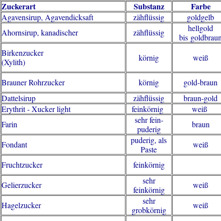
Zuckerart
Substanz
Farbe
Agavensirup, Agavendicksaft
zähflüssig
goldgelb
hellgold
Ahornsirup, kanadischer
zähflüssig
bis goldbrau
Birkenzucker
körnig
weiß
(Xylith)
Brauner Rohrzucker
körnig
gold-braun
Dattelsirup
zähflüssig
braun-gold
Erythrit - Xucker light
feinkörnig
weiß
sehr fein-
Farin
braun
puderig
puderig, als
Fondant
weiß
Paste
Fruchtzucker
feinkörnig
sehr
Gelierzucker
weiß
feinkörnig
sehr
Hagelzucker
weiß
grobkörnig