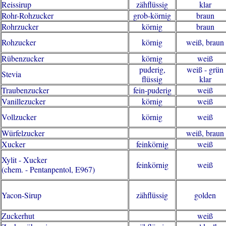
Reissirup
zähflüssig
klar
Rohr-Rohzucker
grob-körnig
braun
Rohrzucker
körnig
braun
Rohzucker
körnig
weiß, braun
Rübenzucker
körnig
weiß
puderig,
weiß - grün
Stevia
flüssig
klar
Traubenzucker
fein-puderig
weiß
Vanillezucker
körnig
weiß
Vollzucker
körnig
weiß
Würfelzucker
weiß, braun
Xucker
feinkörnig
weiß
Xylit - Xucker
feinkörnig
weiß
(chem. - Pentanpentol, E967)
Yacon-Sirup
zähflüssig
golden
Zuckerhut
weiß