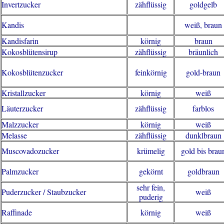
Invertzucker
zähflüssig
goldgelb
Kandis
weiß, braun
Kandisfarin
körnig
braun
Kokosblütensirup
zähflüssig
bräunlich
Kokosblütenzucker
feinkörnig
gold-braun
Kristallzucker
körnig
weiß
Läuterzucker
zähflüssig
farblos
Malzzucker
körnig
weiß
Melasse
zähflüssig
dunklbraun
Muscovadozucker
krümelig
gold bis brau
Palmzucker
gekörnt
goldbraun
sehr fein,
Puderzucker / Staubzucker
weiß
puderig
Raffinade
körnig
weiß